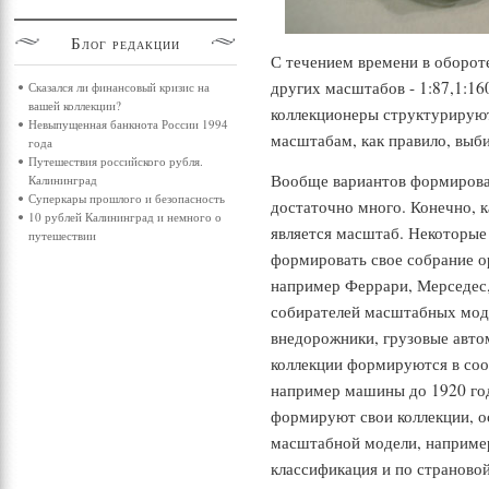
Блог
редакции
С течением времени в оборот
других масштабов - 1:87,1:160
Сказался ли финансовый кризис на
вашей коллекции?
коллекционеры структурирую
Невыпущенная банкнота России 1994
масштабам, как правило, выб
года
Путешествия российского рубля.
Вообще вариантов формирова
Калининград
Суперкары прошлого и безопасность
достаточно много. Конечно, 
10 рублей Калининград и немного о
является масштаб. Некоторы
путешествии
формировать свое собрание о
например Феррари, Мерседес,
собирателей масштабных моде
внедорожники, грузовые авт
коллекции формируются в соо
например машины до 1920 год
формируют свои коллекции, о
масштабной модели, например
классификация и по страново