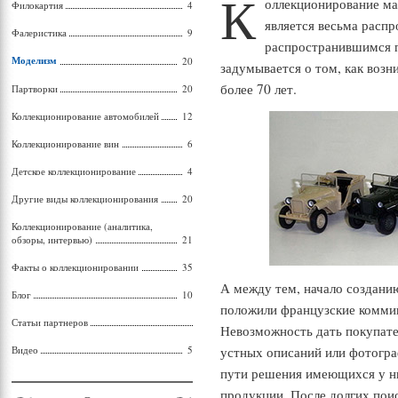
К
оллекционирование м
Филокартия
4
является весьма расп
Фалеристика
9
распространившимся п
Моделизм
20
задумывается о том, как возн
более 70 лет.
Партворки
20
Коллекционирование автомобилей
12
Коллекционирование вин
6
Детское коллекционирование
4
Другие виды коллекционирования
20
Коллекционирование (аналитика,
обзоры, интервью)
21
Факты о коллекционировании
35
А между тем, начало создан
Блог
10
положили французские комми
Статьи партнеров
Невозможность дать покупат
Видео
5
устных описаний или фотогра
пути решения имеющихся у ни
продукции. После долгих пои