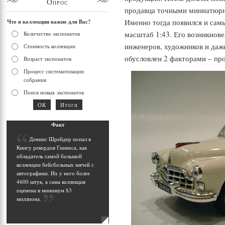
Опрос
продавца точными миниатюрн
Именно тогда появился и сам
Что в коллекции важно для Вас?
масштаб 1:43. Его возникнов
Количество экспонатов
инженеров, художников и даж
Стоимость коллекции
обусловлен 2 факторами – про
Возраст экспонатов
Процесс систематизации
собрания
Поиск новых экспонатов
Фак
т
Д
еннис Шрейдер попал в
Книгу рекордов Гиннеса, как
обладатель самой большой
коллекции бейсбольных мячей с
автографами. Их у него более
4600 штук, а сама коллекция
оценена в минимум $3
миллиона
.