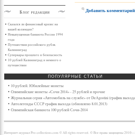
Добавить комментари
Блог
редакции
Сказался ли финансовый кризис на
вашей коллекции?
Невыпущенная банкнота России 1994
года
Путешествия российского рубля.
Калининград
Суперкары прошлого и безопасность
10 рублей Калининград и немного о
путешествии
ПОПУЛЯРНЫЕ
СТАТЬИ
10 рублей. Юбилейные монеты
Олимпийские монеты «Сочи 2014» - 25 рублей и прочие
Журнальная серия «Автомобиль на службе» от DeAgostini (график выхода
Автолегенды СССР график выхода (обновлено 8.01.2013)
Олимпийская банкнота 100 рублей Сочи-2014
Интернет-журнал Pro-collections.com © All rights reserved. © Все права защищены 2010