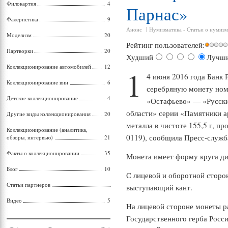
Филокартия
4
Парнас»
Фалеристика
9
Анонс
Нумизматика
-
Статьи о нумизм
Моделизм
20
Рейтинг пользователей:
Партворки
20
Худший
Лучш
Коллекционирование автомобилей
12
1
4 июня 2016 года Банк
Коллекционирование вин
6
серебряную монету ном
Детское коллекционирование
4
«Остафьево» — «Русски
области» серии «Памятники а
Другие виды коллекционирования
20
металла в чистоте 155,5 г, п
Коллекционирование (аналитика,
0119), сообщила Пресс-служб
обзоры, интервью)
21
Факты о коллекционировании
35
Монета имеет форму круга ди
Блог
10
С лицевой и оборотной сторо
Статьи партнеров
выступающий кант.
Видео
5
На лицевой стороне монеты 
Государственного герба Росс