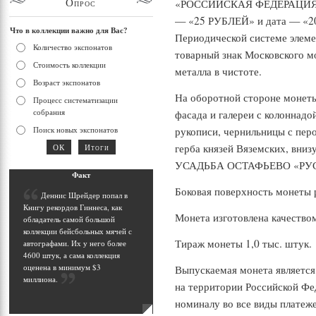
Опрос
«РОССИЙСКАЯ ФЕДЕРАЦИЯ»,
— «25 РУБЛЕЙ» и дата — «201
Что в коллекции важно для Вас?
Периодической системе элеме
Количество экспонатов
товарный знак Московского м
Стоимость коллекции
металла в чистоте.
Возраст экспонатов
На оборотной стороне монет
Процесс систематизации
собрания
фасада и галереи с колоннадо
Поиск новых экспонатов
рукописи, чернильницы с пер
герба князей Вяземских, вниз
УСАДЬБА ОСТАФЬЕВО «РУ
Фак
т
Боковая поверхность монеты 
Д
еннис Шрейдер попал в
Книгу рекордов Гиннеса, как
Монета изготовлена качество
обладатель самой большой
коллекции бейсбольных мячей с
Тираж монеты 1,0 тыс. штук.
автографами. Их у него более
4600 штук, а сама коллекция
оценена в минимум $3
Выпускаемая монета является
миллиона
.
на территории Российской Фе
номиналу во все виды платеже