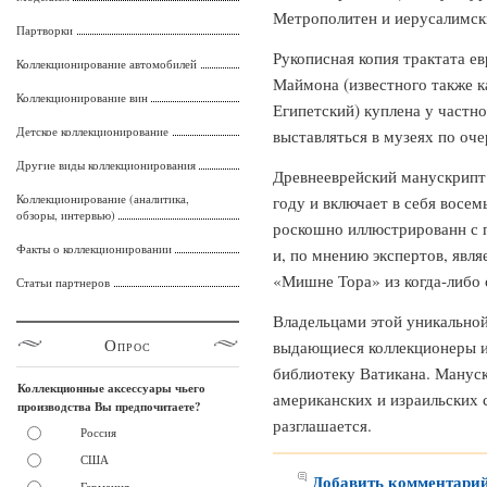
Метрополитен и иерусалимск
Партворки
Рукописная копия трактата е
Коллекционирование автомобилей
Маймона (известного также 
Коллекционирование вин
Египетский) куплена у частно
Детское коллекционирование
выставляться в музеях по оче
Другие виды коллекционирования
Древнееврейский манускрипт 
Коллекционирование (аналитика,
году и включает в себя восе
обзоры, интервью)
роскошно иллюстрированн с 
Факты о коллекционировании
и, по мнению экспертов, яв
«Мишне Тора» из когда-либо
Статьи партнеров
Владельцами этой уникальной
Опрос
выдающиеся коллекционеры и
библиотеку Ватикана. Манус
Коллекционные аксессуары чьего
американских и израильских 
производства Вы предпочитаете?
разглашается.
Россия
США
Добавить комментари
Германия