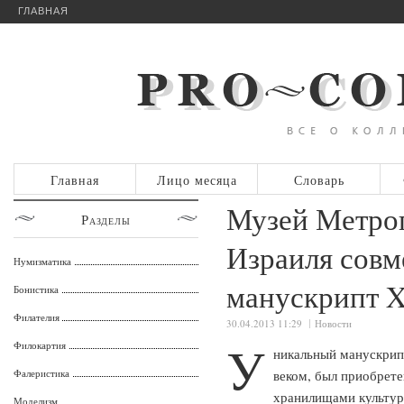
ГЛАВНАЯ
Главная
Лицо месяца
Словарь
Музей Метро
Разделы
Израиля совм
Нумизматика
манускрипт X
Бонистика
Филателия
30.04.2013 11:29
Новости
У
Филокартия
никальный манускри
Фалеристика
веком, был приобрет
хранилищами культур
Моделизм