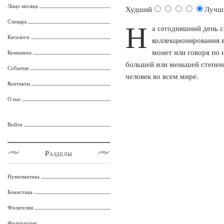
Лицо месяца
Худший
Лучш
Н
Словарь
а сегодняшний день 
Каталоги
коллекционирования в
монет или говоря по 
Компании
большей или меньшей степен
События
человек во всем мире.
Контакты
О нас
Войти
Разделы
Нумизматика
Бонистика
Филателия
Филокартия