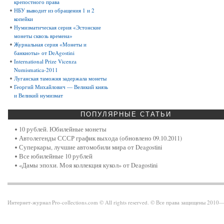
крепостного права
НБУ выводит из обращения 1 и 2
копейки
Нумизматическая серия «Эстонские
монеты сквозь времена»
Журнальная серия «Монеты и
банкноты» от DeAgostini
International Prize Vicenza
Numismatica-2011
Луганская таможня задержала монеты
Георгий Михайлович — Великий князь
и Великий нумизмат
ПОПУЛЯРНЫЕ
СТАТЬИ
10 рублей. Юбилейные монеты
Автолегенды СССР график выхода (обновлено 09.10.2011)
Суперкары, лучшие автомобили мира от Deagostini
Все юбилейные 10 рублей
«Дамы эпохи. Моя коллекция кукол» от Deagostini
Интернет-журнал Pro-collections.com © All rights reserved. © Все права защищены 201