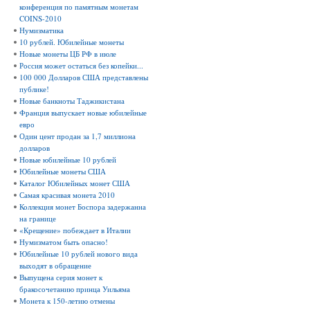
конференция по памятным монетам
COINS-2010
Нумизматика
10 рублей. Юбилейные монеты
Новые монеты ЦБ РФ в июле
Россия может остаться без копейки...
100 000 Долларов США представлены
публике!
Новые банкноты Таджикистана
Франция выпускает новые юбилейные
евро
Один цент продан за 1,7 миллиона
долларов
Новые юбилейные 10 рублей
Юбилейные монеты США
Каталог Юбилейных монет США
Самая красивая монета 2010
Коллекция монет Боспора задержанна
на границе
«Крещение» побеждает в Италии
Нумизматом быть опасно!
Юбилейные 10 рублей нового вида
выходят в обращение
Выпущена серия монет к
бракосочетанию принца Уильяма
Монета к 150-летию отмены