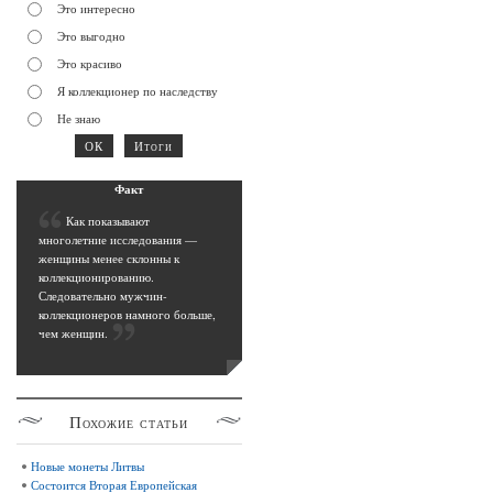
Это интересно
Это выгодно
Это красиво
Я коллекционер по наследству
Не знаю
Фак
т
К
ак показывают
многолетние исследования —
женщины менее склонны к
коллекционированию.
Следовательно мужчин-
коллекционеров намного больше,
чем женщин
.
Похожие
статьи
Новые монеты Литвы
Состоится Вторая Европейская