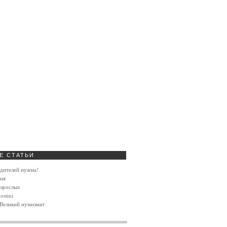
Е
СТАТЬИ
дителей нужна!
ия
взрослых
stini
 Великий нумизмат