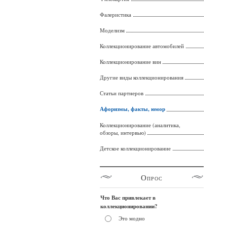
Фалеристика
Моделизм
Коллекционирование автомобилей
Коллекционирование вин
Другие виды коллекционирования
Статьи партнеров
Афоризмы, факты, юмор
Коллекционирование (аналитика,
обзоры, интервью)
Детское коллекционирование
Опрос
Что Вас привлекает в
коллекционировании?
Это модно