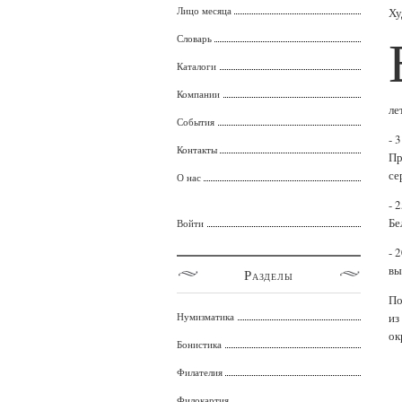
Лицо месяца
Ху
Словарь
Каталоги
Компании
ле
События
- 
Контакты
Пр
се
О нас
- 
Бе
Войти
- 
вы
Разделы
По
Нумизматика
из
ок
Бонистика
Филателия
Филокартия