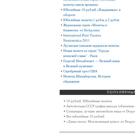
монеты сквозь времена»
Юбилейные 10 рублей «Владикавказ» в
обороте
Юбилейные монеты 1 рубль и 2 рубля
Журнальная серия «Монеты и
банкноты» от DeAgostini
International Prize Vicenza
Numismatica-2011
Луганская таможня задержала монеты
Новая монета из серии "Города
воинской славы" - Ржев
Георгий Михайлович — Великий князь
и Великий нумизмат
Серебряный орел США
Монеты Шпицбергена. История
обращения
ПОПУЛЯРНЫ
10 рублей. Юбилейные монеты
Автолегенды СССР график выхода (обновлено 
Суперкары, лучшие автомобили мира от Deagos
Все юбилейные 10 рублей
«Дамы эпохи. Моя коллекция кукол» от Deagost