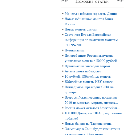
Похожие
статьи
Монеты к юбилею королевы Дании
Новые юбилейные монеты Банка
России
Новые монеты Литвы
Состоится Вторая Европейская
конференция по памятным монетам
COINS-2010
Нумизматика
Центробанком России выпущена
уникальная монета в 50000 рублей
Нумизматика завладела миром
Аттила снова побеждает
10 рублей. Юбилейные монеты
Юбилейные монеты НБУ в июле
Пятнадцатый президент США на
долларе
Всероссийская перепись населения -
2010 на монетах, марках, значках...
Россия может остаться без копейки...
100 000 Долларов США представлены
публике!
Новые банкноты Таджикистана
Олимпиада в Сочи будет запечатлена
на олимпийской банкноте