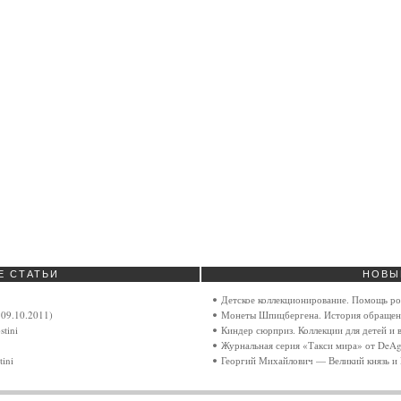
Е
СТАТЬИ
НОВЫ
Детское коллекционирование. Помощь ро
09.10.2011)
Монеты Шпицбергена. История обращен
tini
Киндер сюрприз. Коллекции для детей и 
Журнальная серия «Такси мира» от DeAgo
ini
Георгий Михайлович — Великий князь и