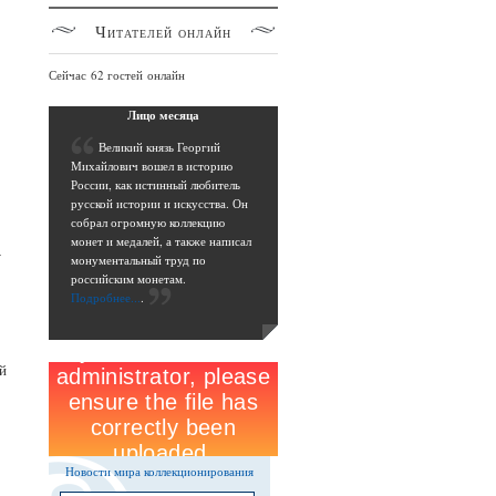
Читателей
онлайн
Сейчас 62 гостей онлайн
Лицо
месяца
В
еликий князь Георгий
Михайлович вошел в историю
России, как истинный любитель
русской истории и искусства. Он
собрал огромную коллекцию
монет и медалей, а также написал
-
монументальный труд по
российским монетам.
Подробнее...
.
й
Новости мира коллекционирования