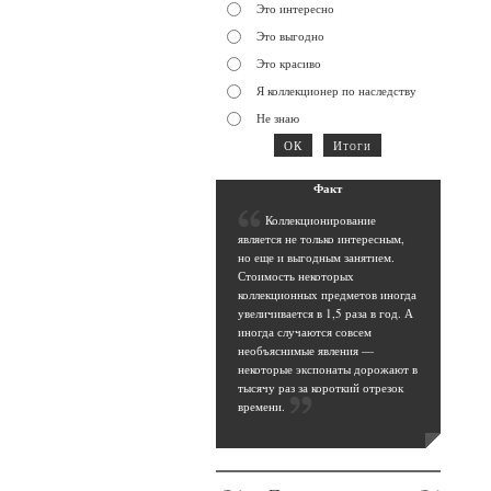
Это интересно
Это выгодно
Это красиво
Я коллекционер по наследству
Не знаю
Фак
т
К
оллекционирование
является не только интересным,
но еще и выгодным занятием.
Стоимость некоторых
коллекционных предметов иногда
увеличивается в 1,5 раза в год. А
иногда случаются совсем
необъяснимые явления —
некоторые экспонаты дорожают в
тысячу раз за короткий отрезок
времени
.