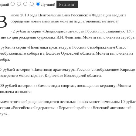
дший
Лучший
В
июле 2010 года Центральный Банк Российской Федерации вводит в
обращение новые памятные монеты из драгоценных металлов.
- 2 рубля из серии «Выдающиеся личности России», посвященную 150-
тию со дня рождения художника И.И. Левитана. Монета выполнена из серебра.
3 рубля из серии «Памятники архитектуры России» с изображением Спасо-
еображенского собора в г. Болхове Орловской области. Монета выполнена из
ребра.
25 рублей из серии «Памятники архитектуры России» с изображением Кирилло
лозерского монастыря в г. Кириллове Вологодской области.
200 рублей из серии ««Зимние виды спорта», посвященная керлингу. Монета
полнена из золота.
мимо этого в обращение вводится несколько новых монет номиналом 10 рубле
 серии «Российская Федерация»: «Пермский край» и «Ненецкий автономный
руг».