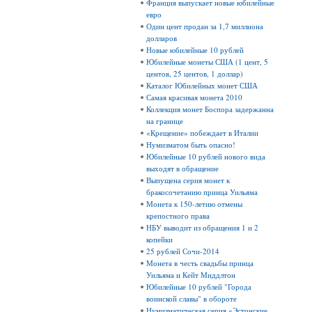
Франция выпускает новые юбилейные
евро
Один цент продан за 1,7 миллиона
долларов
Новые юбилейные 10 рублей
Юбилейные монеты США (1 цент, 5
центов, 25 центов, 1 доллар)
Каталог Юбилейных монет США
Самая красивая монета 2010
Коллекция монет Боспора задержанна
на границе
«Крещение» побеждает в Италии
Нумизматом быть опасно!
Юбилейные 10 рублей нового вида
выходят в обращение
Выпущена серия монет к
бракосочетанию принца Уильяма
Монета к 150-летию отмены
крепостного права
НБУ выводит из обращения 1 и 2
копейки
25 рублей Сочи-2014
Монета в честь свадьбы принца
Уильяма и Кейт Миддлтон
Юбилейные 10 рублей "Города
воинской славы" в обороте
Нумизматическая серия «Эстонские