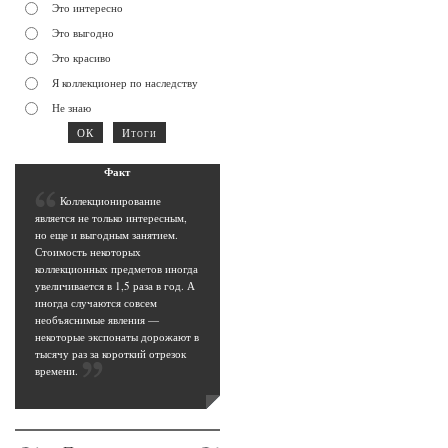
Это интересно
Это выгодно
Это красиво
Я коллекционер по наследству
Не знаю
Фак
т
К
оллекционирование
является не только интересным,
но еще и выгодным занятием.
Стоимость некоторых
коллекционных предметов иногда
увеличивается в 1,5 раза в год. А
иногда случаются совсем
необъяснимые явления —
некоторые экспонаты дорожают в
тысячу раз за короткий отрезок
времени
.