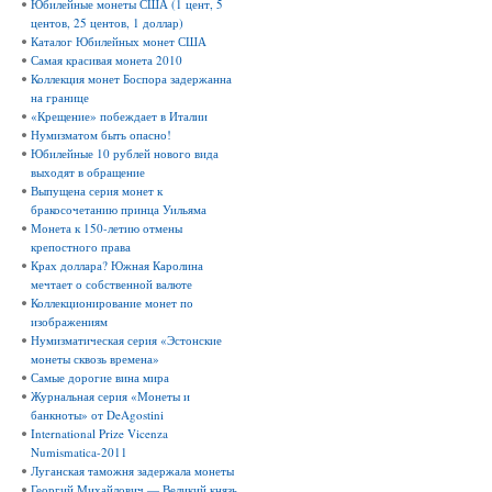
Юбилейные монеты США (1 цент, 5
центов, 25 центов, 1 доллар)
Каталог Юбилейных монет США
Самая красивая монета 2010
Коллекция монет Боспора задержанна
на границе
«Крещение» побеждает в Италии
Нумизматом быть опасно!
Юбилейные 10 рублей нового вида
выходят в обращение
Выпущена серия монет к
бракосочетанию принца Уильяма
Монета к 150-летию отмены
крепостного права
Крах доллара? Южная Каролина
мечтает о собственной валюте
Коллекционирование монет по
изображениям
Нумизматическая серия «Эстонские
монеты сквозь времена»
Самые дорогие вина мира
Журнальная серия «Монеты и
банкноты» от DeAgostini
International Prize Vicenza
Numismatica-2011
Луганская таможня задержала монеты
Георгий Михайлович — Великий князь