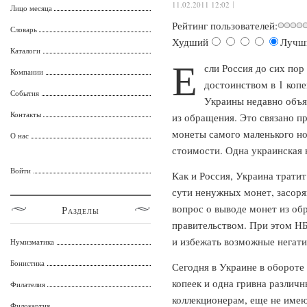
11.02.2011 12:02
Лицо месяца
Рейтинг пользователей:
Словарь
Худший
Лучш
Каталоги
Е
сли Россия до сих пор
Компании
достоинством в 1 коп
События
Украины недавно объяв
Контакты
из обращения. Это связано п
монеты самого маленького но
О нас
стоимости. Одна украинская к
Войти
Как и Россия, Украина трати
сути ненужных монет, засоря
вопрос о выводе монет из об
Разделы
правительством. При этом Н
и избежать возможные негати
Нумизматика
Бонистика
Сегодня в Украине в обороте н
копеек и одна гривна различн
Филателия
коллекционерам, еще не имею
Филокартия