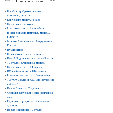
Похожие
статьи
Копейка серебряная, медная,
бумажная, стальная…
Как чеканят монеты. Видео
Новые монеты Литвы
Состоится Вторая Европейская
конференция по памятным монетам
COINS-2010
Монеты 3 века до н.э. обнаружены в
Египте
Нумизматика
Нумизматика завладела миром
Петр I. Родоначальник музеев России
10 рублей. Юбилейные монеты
Новые монеты ЦБ РФ в июле
Юбилейные монеты НБУ в июле
Россия может остаться без копейки...
100 000 Долларов США представлены
публике!
Новые банкноты Таджикистана
Франция выпускает новые юбилейные
евро
Один цент продан за 1,7 миллиона
долларов
Новые юбилейные 10 рублей