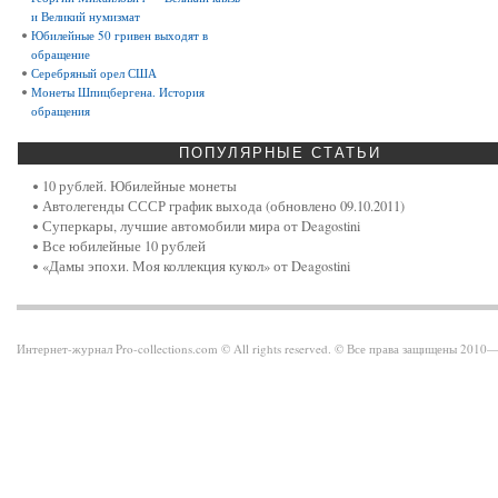
и Великий нумизмат
Юбилейные 50 гривен выходят в
обращение
Серебряный орел США
Монеты Шпицбергена. История
обращения
ПОПУЛЯРНЫЕ
СТАТЬИ
10 рублей. Юбилейные монеты
Автолегенды СССР график выхода (обновлено 09.10.2011)
Суперкары, лучшие автомобили мира от Deagostini
Все юбилейные 10 рублей
«Дамы эпохи. Моя коллекция кукол» от Deagostini
Интернет-журнал Pro-collections.com © All rights reserved. © Все права защищены 201