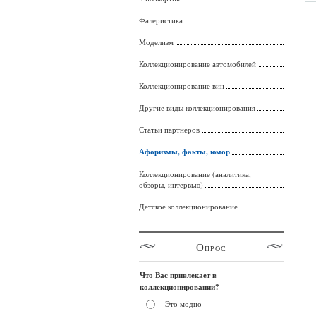
Фалеристика
Моделизм
Коллекционирование автомобилей
Коллекционирование вин
Другие виды коллекционирования
Статьи партнеров
Афоризмы, факты, юмор
Коллекционирование (аналитика,
обзоры, интервью)
Детское коллекционирование
Опрос
Что Вас привлекает в
коллекционировании?
Это модно