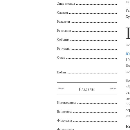
18
Лицо месяца
Ре
Словарь
Ху
Каталоги
Компании
События
по
Контакты
Юб
О нас
10
По
по
Войти
Но
об
Разделы
от
га
Нумизматика
об
се
Бонистика
ин
Филателия
К
Филокартия