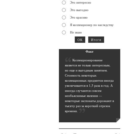
Это интересно
Это выгодно
Это красиво
Я коллекционер по наследству
Не знаю
Фак
т
К
оллекционирование
является не только интересным,
но еще и выгодным занятием.
Стоимость некоторых
коллекционных предметов иногда
увеличивается в 1,5 раза в год. А
иногда случаются совсем
необъяснимые явления —
некоторые экспонаты дорожают в
тысячу раз за короткий отрезок
времени
.