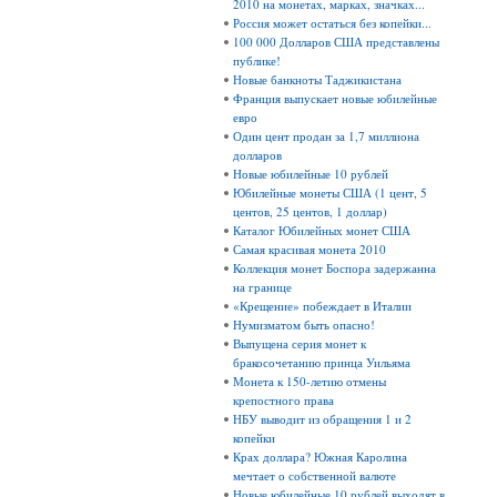
2010 на монетах, марках, значках...
Россия может остаться без копейки...
100 000 Долларов США представлены
публике!
Новые банкноты Таджикистана
Франция выпускает новые юбилейные
евро
Один цент продан за 1,7 миллиона
долларов
Новые юбилейные 10 рублей
Юбилейные монеты США (1 цент, 5
центов, 25 центов, 1 доллар)
Каталог Юбилейных монет США
Самая красивая монета 2010
Коллекция монет Боспора задержанна
на границе
«Крещение» побеждает в Италии
Нумизматом быть опасно!
Выпущена серия монет к
бракосочетанию принца Уильяма
Монета к 150-летию отмены
крепостного права
НБУ выводит из обращения 1 и 2
копейки
Крах доллара? Южная Каролина
мечтает о собственной валюте
Новые юбилейные 10 рублей выходят в