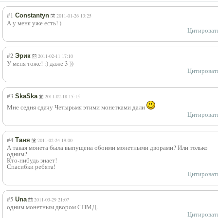
#1
Constantyn
2011-01-26 13:25
А у меня уже есть! )
Цитироват
#2
Эрик
2011-02-11 17:10
У меня тоже! :) даже 3 ))
Цитироват
#3
SkaSka
2011-02-18 15:15
Мне седня сдачу Четырьмя этими монетками дали
Цитироват
#4
Таня
2011-02-24 19:00
А такая монета была выпущена обоими монетными дворами? Или только
одним?
Кто-нибудь знает!
Спасибки ребята!
Цитироват
#5
Una
2011-03-29 21:07
одним монетным двором СПМД.
Цитироват