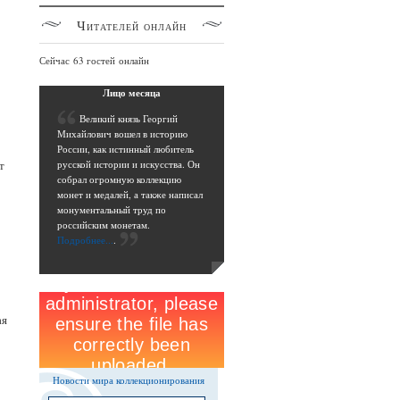
Читателей
онлайн
Сейчас 63 гостей онлайн
Лицо
месяца
В
еликий князь Георгий
Михайлович вошел в историю
России, как истинный любитель
т
русской истории и искусства. Он
собрал огромную коллекцию
монет и медалей, а также написал
монументальный труд по
российским монетам.
Подробнее...
.
ая
Новости мира коллекционирования