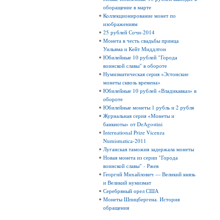
оборащение в марте
Коллекционирование монет по
изображениям
25 рублей Сочи-2014
Монета в честь свадьбы принца
Уильяма и Кейт Миддлтон
Юбилейные 10 рублей "Города
воинской славы" в обороте
Нумизматическая серия «Эстонские
монеты сквозь времена»
Юбилейные 10 рублей «Владикавказ» в
обороте
Юбилейные монеты 1 рубль и 2 рубля
Журнальная серия «Монеты и
банкноты» от DeAgostini
International Prize Vicenza
Numismatica-2011
Луганская таможня задержала монеты
Новая монета из серии "Города
воинской славы" - Ржев
Георгий Михайлович — Великий князь
и Великий нумизмат
Серебряный орел США
Монеты Шпицбергена. История
обращения