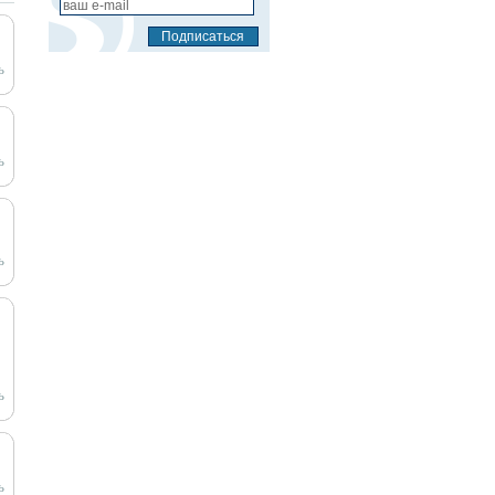
ь
ь
ь
ь
ь