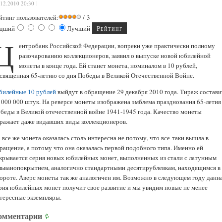
.12.2010 20:30
йтинг пользователей:
/ 3
дший
Лучший
Ц
ентробанк Российской Федерации, вопреки уже практически полному
разочарованию коллекционеров, заявил о выпуске новой юбилейной
монеты в конце года. Ей станет монета, номиналом в 10 рублей,
священная 65-летию со дня Победы в Великой Отечественной Войне.
илейные 10 рублей
выйдут в обращение 29 декабря 2010 года. Тираж состави
 000 000 штук. На реверсе монеты изображена эмблема празднования 65-летия
беды в Великой отечественной войне 1941-1945 года. Качество монеты
ражает даже видавших виды коллекционеров.
 все же монета оказалась столь интересна не потому, что все-таки вышла в
ращение, а потому что она оказалась первой подобного типа. Именно ей
крывается серия новых юбилейных монет, выполненных из стали с латунным
льванопокрытием, аналогично стандартными десятирублевкам, находящимся в
ороте. Аверс монеты так же аналогичен им. Возможно в следующем году данн
рия юбилейных монет получит свое развитие и мы увидим новые не менее
тересные экземпляры.
омментарии