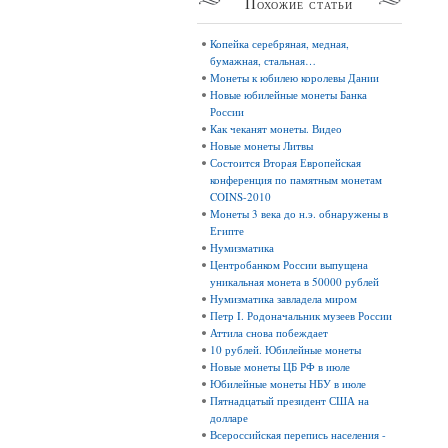
Похожие
статьи
Копейка серебряная, медная,
бумажная, стальная…
Монеты к юбилею королевы Дании
Новые юбилейные монеты Банка
России
Как чеканят монеты. Видео
Новые монеты Литвы
Состоится Вторая Европейская
конференция по памятным монетам
COINS-2010
Монеты 3 века до н.э. обнаружены в
Египте
Нумизматика
Центробанком России выпущена
уникальная монета в 50000 рублей
Нумизматика завладела миром
Петр I. Родоначальник музеев России
Аттила снова побеждает
10 рублей. Юбилейные монеты
Новые монеты ЦБ РФ в июле
Юбилейные монеты НБУ в июле
Пятнадцатый президент США на
долларе
Всероссийская перепись населения -