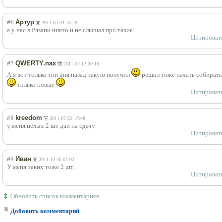
#6
Артур
2011-04-03 18:59
а у нас в Рязани никто и не слышал про такие!
Цитироват
#7
QWERTY.nax
2011-05-12 00:18
А я вот только три дня назад такую получил
решил тоже начать собирать
только новые
Цитироват
#8
kreedom
2011-07-20 15:48
у меня целых 2 шт даи на сдачу
Цитироват
#9
Иван
2011-10-30 05:02
У меня таких тоже 2 шт.
Цитироват
Обновить список комментариев
Добавить комментарий