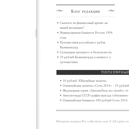
Блог
редакции
Сказался ли финансовый кризис на
вашей коллекции?
Невыпущенная банкнота России 1994
года
Путешествия российского рубля.
Калининград
Суперкары прошлого и безопасность
10 рублей Калининград и немного о
путешествии
ПОПУЛЯРНЫ
10 рублей. Юбилейные монеты
Олимпийские монеты «Сочи 2014» - 25 рублей
Журнальная серия «Автомобиль на службе» от 
Автолегенды СССР график выхода (обновлено 
Олимпийская банкнота 100 рублей Сочи-2014
Интернет-журнал Pro-collections.com © All rights 