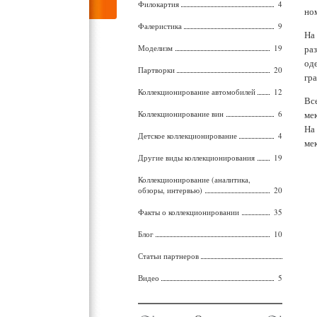
Филокартия
4
но
Фалеристика
9
На
Моделизм
19
ра
од
Партворки
20
гр
Коллекционирование автомобилей
12
Вс
Коллекционирование вин
6
ме
На
Детское коллекционирование
4
мек
Другие виды коллекционирования
19
Коллекционирование (аналитика,
обзоры, интервью)
20
Факты о коллекционировании
35
Блог
10
Статьи партнеров
Видео
5