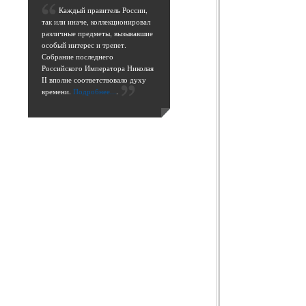
К
аждый правитель России,
так или иначе, коллекционировал
различные предметы, вызывавшие
особый интерес и трепет.
Собрание последнего
Российского Императора Николая
II вполне соответствовало духу
времени.
Подробнее...
.