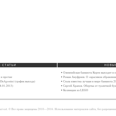
Е
СТАТЬИ
НОВЫ
Олимпийская банкнота Кореи выходит в 
 и прочие
Роман Ануфриев. О «красивом обрамлени
DeAgostini (график выхода)
Стала известна лучшая в мире банкнота 2
8.01.2013)
Сергей Храпов. Обертка от туалетной бу
Коллекции из LEGO
reserved. © Все права защищены 2010—2016. Использование материалов сайта, без разрешени