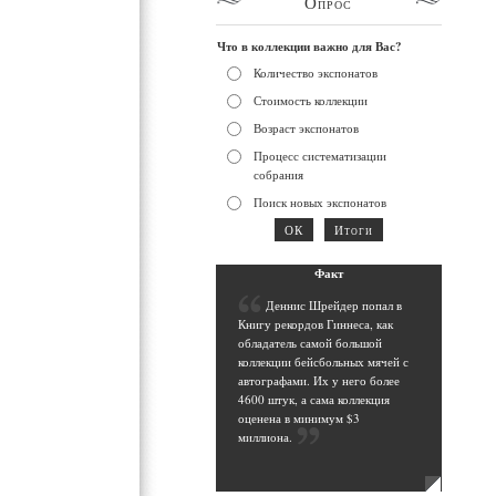
Опрос
Что в коллекции важно для Вас?
Количество экспонатов
Стоимость коллекции
Возраст экспонатов
Процесс систематизации
собрания
Поиск новых экспонатов
Фак
т
Д
еннис Шрейдер попал в
Книгу рекордов Гиннеса, как
обладатель самой большой
коллекции бейсбольных мячей с
автографами. Их у него более
4600 штук, а сама коллекция
оценена в минимум $3
миллиона
.