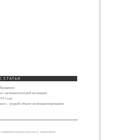
Е
СТАТЬИ
обращение
и» нумизматической коллекции
016 года
маги – редкий объект коллекционирования
я администрации ресурса, запрещено.