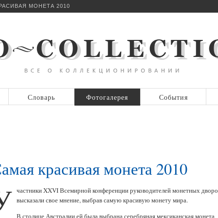
РАСИВАЯ МОНЕТА 2010
Словарь
Фотогалерея
События
амая красивая монета 2010
У
частники XXVI Всемирной конференции руководителей монетных дворо
высказали свое мнение, выбрав самую красивую монету мира.
В столице Австралии ей была выбрана серебряная мексиканская монета