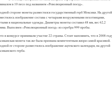
миналом в 10 песо под названием «Революционный поезд».
 одной стороне монеты разместился государственный герб Мексики. На друго
зместилось изображение состава с четырьмя вооруженными пехотинцами,
етыми в национальные одежды. Диаметры монеты составил 48 мм, вес 62,2
амма. Выполнен «Революционный поезд» из серебра 999 пробы.
его в конкурсе принимали участие 22 страны. Стоит напомнить, что в 2008 год
ксиканская монета так же была признана компетентным жюри самой красивой.
 одной ее стороне разместилось изображение ацтекского календаря, на другой
сиканского герба.