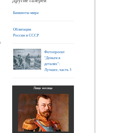
Другие
галереи
Банкноты мира
й
Облигации
России и СССР
у
Фотопроект
"Деньги в
деталях":
Лучшее, часть 3
Лицо
месяца