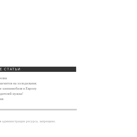
Е
СТАТЬИ
телии
агнитов на холодильник
ие хиппимобиля в Европу
дителей нужна!
ия
ия администрации ресурса, запрещено.