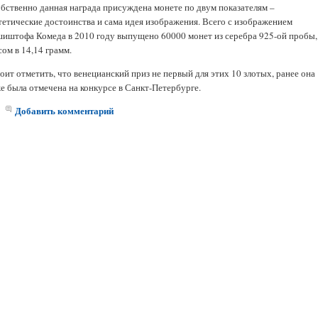
бственно данная награда присуждена монете по двум показателям –
тетические достоинства и сама идея изображения. Всего с изображением
иштофа Комеда в 2010 году выпущено 60000 монет из серебра 925-ой пробы,
сом в 14,14 грамм.
оит отметить, что венецианский приз не первый для этих 10 злотых, ранее она
е была отмечена на конкурсе в Санкт-Петербурге.
Добавить комментарий