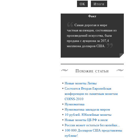
Фак
т
C
амая дорогая в мире
частная коллекция, состоявшая из
произведений искусства, была
продана с аукциона за 207,4
миллиона долларов США
.
Похожие
статьи
Новые монеты Литвы
Состоится Вторая Европейская
конференция по памятным монетам
COINS-2010
Нумизматика
Нумизматика завладела миром
10 рублей. Юбилейные монеты
Новые монеты ЦБ РФ в июле
Россия может остаться без копейки...
100 000 Долларов США представлены
публике!