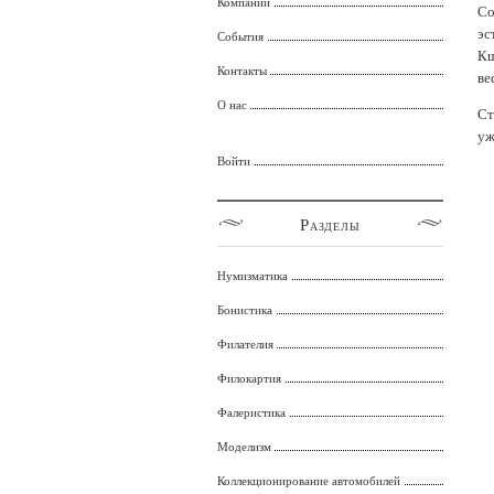
Компании
Со
эс
События
Кш
Контакты
ве
О нас
Ст
уж
Войти
Разделы
Нумизматика
Бонистика
Филателия
Филокартия
Фалеристика
Моделизм
Коллекционирование автомобилей