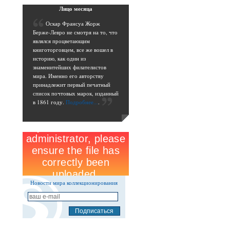
Лицо
месяца
О
скар Франсуа Жорж
Берже-Левро не смотря на то, что
являлся процветающим
книготорговцем, все же вошел в
историю, как один из
знаменитейших филателистов
мира. Именно его авторству
принадлежит первый печатный
список почтовых марок, изданный
в 1861 году.
Подробнее...
.
Новости мира коллекционирования