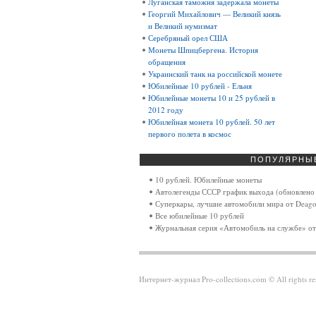
Луганская таможня задержала монеты
Георгий Михайлович — Великий князь
и Великий нумизмат
Серебряный орел США
Монеты Шпицбергена. История
обращения
Украинский танк на российской монете
Юбилейные 10 рублей - Ельня
Юбилейные монеты 10 и 25 рублей в
2012 году
Юбилейная монета 10 рублей. 50 лет
первого полета в космос
ПОПУЛЯРНЫ
10 рублей. Юбилейные монеты
Автолегенды СССР график выхода (обновлено 
Суперкары, лучшие автомобили мира от Deagos
Все юбилейные 10 рублей
Журнальная серия «Автомобиль на службе» от
Интернет-журнал Pro-collections.com © All rights