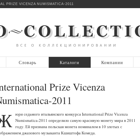
AL PRIZE VICENZA NUMISMATICA-2011
Словарь
Каталоги
Компании
nternational Prize Vicenza
umismatica-2011
Ж
юри седьмого итальянского конкурса International Prize Vicenza
Numismatica-2011 определило самую красивую монету мира в 2011
году. Ей признана польская монета номиналом в 10 злотых с
ображением джазового музыканта Кшиштофа Комеда.