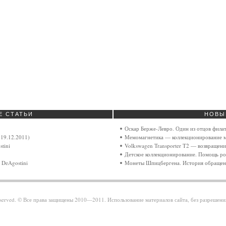
Е
СТАТЬИ
НОВЫ
Оскар Берже-Левро. Один из отцов фила
19.12.2011)
Мемомагнетика — коллекционирование м
tini
Volkswagen Transporter T2 — возвращен
Детское коллекционирование. Помощь ро
 DeAgostini
Монеты Шпицбергена. История обращен
 reserved. © Все права защищены 2010—2011. Использование материалов сайта, без разрешен