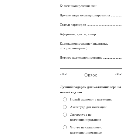
Коллекционирование вин
Другие виды коллекционирования
Статьи партнеров
Афоризмы, факты, юмор
Коллекционирование (аналитика,
обзоры, интервью)
Детское коллекционирование
Опрос
Лучший подарок для коллекционера на
новый год это
Новый экспонат в коллекцию
Аксессуар для коллекции
Литература по
коллекционированию
Что-то не связанное с
коллекционированием