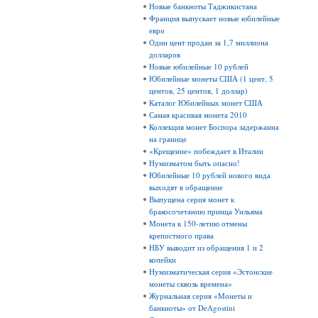
Новые банкноты Таджикистана
Франция выпускает новые юбилейные
евро
Один цент продан за 1,7 миллиона
долларов
Новые юбилейные 10 рублей
Юбилейные монеты США (1 цент, 5
центов, 25 центов, 1 доллар)
Каталог Юбилейных монет США
Самая красивая монета 2010
Коллекция монет Боспора задержанна
на границе
«Крещение» побеждает в Италии
Нумизматом быть опасно!
Юбилейные 10 рублей нового вида
выходят в обращение
Выпущена серия монет к
бракосочетанию принца Уильяма
Монета к 150-летию отмены
крепостного права
НБУ выводит из обращения 1 и 2
копейки
Нумизматическая серия «Эстонские
монеты сквозь времена»
Журнальная серия «Монеты и
банкноты» от DeAgostini