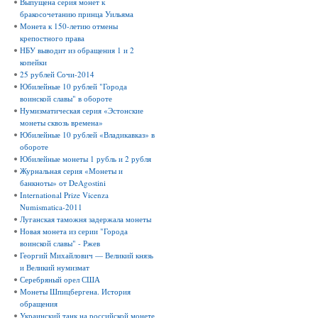
Выпущена серия монет к
бракосочетанию принца Уильяма
Монета к 150-летию отмены
крепостного права
НБУ выводит из обращения 1 и 2
копейки
25 рублей Сочи-2014
Юбилейные 10 рублей "Города
воинской славы" в обороте
Нумизматическая серия «Эстонские
монеты сквозь времена»
Юбилейные 10 рублей «Владикавказ» в
обороте
Юбилейные монеты 1 рубль и 2 рубля
Журнальная серия «Монеты и
банкноты» от DeAgostini
International Prize Vicenza
Numismatica-2011
Луганская таможня задержала монеты
Новая монета из серии "Города
воинской славы" - Ржев
Георгий Михайлович — Великий князь
и Великий нумизмат
Серебряный орел США
Монеты Шпицбергена. История
обращения
Украинский танк на российской монете