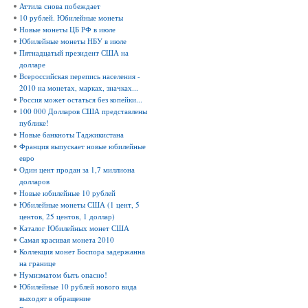
Аттила снова побеждает
10 рублей. Юбилейные монеты
Новые монеты ЦБ РФ в июле
Юбилейные монеты НБУ в июле
Пятнадцатый президент США на
долларе
Всероссийская перепись населения -
2010 на монетах, марках, значках...
Россия может остаться без копейки...
100 000 Долларов США представлены
публике!
Новые банкноты Таджикистана
Франция выпускает новые юбилейные
евро
Один цент продан за 1,7 миллиона
долларов
Новые юбилейные 10 рублей
Юбилейные монеты США (1 цент, 5
центов, 25 центов, 1 доллар)
Каталог Юбилейных монет США
Самая красивая монета 2010
Коллекция монет Боспора задержанна
на границе
Нумизматом быть опасно!
Юбилейные 10 рублей нового вида
выходят в обращение