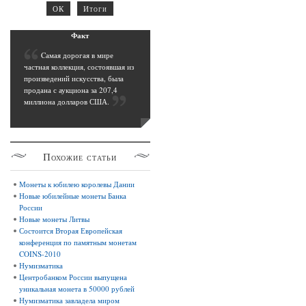
Фак
т
C
амая дорогая в мире
частная коллекция, состоявшая из
произведений искусства, была
продана с аукциона за 207,4
миллиона долларов США
.
Похожие
статьи
Монеты к юбилею королевы Дании
Новые юбилейные монеты Банка
России
Новые монеты Литвы
Состоится Вторая Европейская
конференция по памятным монетам
COINS-2010
Нумизматика
Центробанком России выпущена
уникальная монета в 50000 рублей
Нумизматика завладела миром