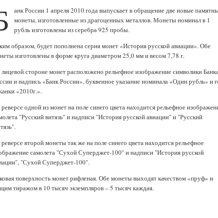
Б
анк России 1 апреля 2010 года выпускает в обращение две новые памятн
монеты, изготовленные из драгоценных металлов. Монеты номинал в 1
рубль изготовлены из серебра 925 пробы.
ким образом, будет пополнена серия монет «История русской авиации». Обе
неты изготовлены в форме круга диаметром 25,0 мм и весом 7,78 г.
 лицевой стороне монет расположено рельефное изображение символики Банк
ссии и надпись «Банк России», буквенное указание номинала «Один рубль» и г
канки «2010г.».
 реверсе одной из монет на поле синего цвета находится рельефное изображен
молета "Русский витязь" и надписи "История русской авиации" и "Русский
тязь".
 реверсе второй монеты так же на поле синего цвета находится рельефное
ображение самолета "Сухой Суперджет-100" и надписи "История русской
иации", "Сухой Суперджет-100".
ковая поверхность монет рифленая. Обе монеты выходят качеством «пруф» и
щим тиражом в 10 тысяч экземпляров – 5 тысяч каждая.