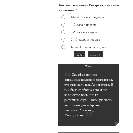
Как много времени Вы тратите на свою
коллекцию?
Менее 1 часа в неделю
1-2 часа в неделю
3-5 часов в неделю
5-10 часов в неделю
Более 10 часов в неделю
Фак
т
С
амой древней из
описанных коллекций является та,
что принадлежала Аристотелю. В
ней было сорбрано огромное
количество растений из
различных стран. Большую часть
экспонатов для собрания
поставлял Александр
Македонский
.