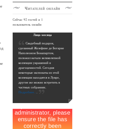
ые
Читателей
онлайн
Сейчас 92 гостей и 1
пользователь онлайн
Лицо
месяца
а
С
вадебный подарок,
од
сделанный Жозефине де Богарне
Наполеоном Бонапартом,
положил начало великолепной
коллекции украшений и
ие
драгоценностей. Сегодня
некоторые экспонаты из этой
коллекции находятся в Лувре,
другие же можно встретить в
частных собраниях.
Подробнее...
.