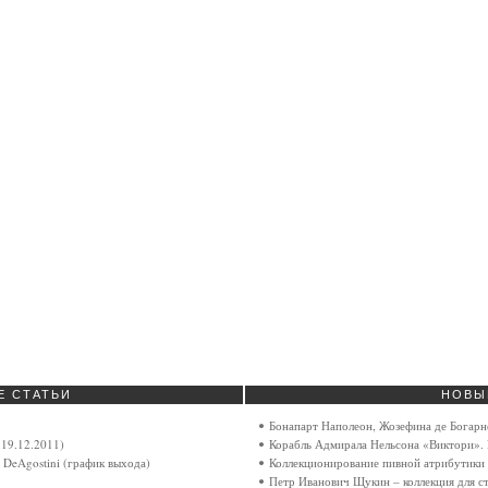
Е
СТАТЬИ
НОВЫ
Бонапарт Наполеон, Жозефина де Богарн
19.12.2011)
Корабль Адмирала Нельсона «Виктори». 
 DeAgostini (график выхода)
Коллекционирование пивной атрибутики
Петр Иванович Щукин – коллекция для с