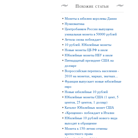
Похожие
статьи
Монеты к юбилею королевы Дании
Нумизматика
Центробанком России выпущена
уникальная монета в 50000 рублей
Аттила снова побеждает
10 рублей. Юбилейные монеты
Новые монеты ЦБ РФ в июле
Юбилейные монеты НБУ в июле
Пятнадцатый президент США на
долларе
Всероссийская перепись населения -
2010 на монетах, марках, значках...
Франция выпускает новые юбилейные
евро
Новые юбилейные 10 рублей
Юбилейные монеты США (1 цент, 5
центов, 25 центов, 1 доллар)
Каталог Юбилейных монет США
«Крещение» побеждает в Италии
Юбилейные 10 рублей нового вида
выходят в обращение
Монета к 150-летию отмены
крепостного права