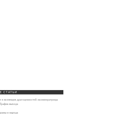
Е
СТАТЬИ
е и коллекция драгоценностей эксимператрицы
График выхода
траны и народа