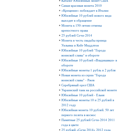
Каталог Юбилейных монет США
Самая красивая монета 2010
«Крещение» побеждает в Италии
Юбилейные 10 рублей нового вида
выходят в обращение
Монета к 150-летию отмены
крепостного права
25 рублей Сочи-2014
Монета в честь свадьбы принца
Уильяма и Кейт Миддлтон
Юбилейные 10 рублей "Города
воинской славы" в обороте
Юбилейные 10 рублей «Владикавказ» в
обороте
Юбилейные монеты 1 рубль и 2 рубля
Новая монета из серии "Города
воинской славы" - Ржев
Серебряный орел США
Украинский танк на российской монете
Юбилейные 10 рублей - Ельня
Юбилейные монеты 10 и 25 рублей в
2012 году
Юбилейная монета 10 рублей. 50 лет
первого полета в космос
Памятные 25 рублей Сочи-2014 2011
года в цвете
25 рублей «Сочи 2014» 2012 года