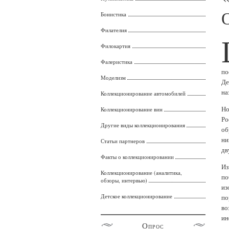
Бонистика
Филателия
Филокартия
Фалеристика
по
Моделизм
Де
на
Коллекционирование автомобилей
Но
Коллекционирование вин
Ро
Другие виды коллекционирования
об
ни
Статьи партнеров
дв
Факты о коллекционировании
Из
Коллекционирование (аналитика,
по
обзоры, интервью)
из
Детское коллекционирование
по
во
ин
Опрос