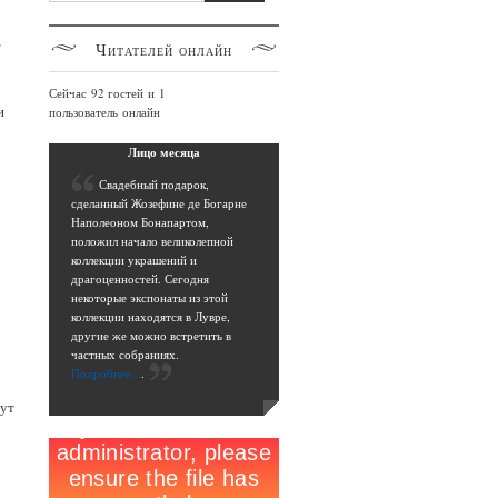
»
Читателей
онлайн
Сейчас 92 гостей и 1
и
пользователь онлайн
Лицо
месяца
С
вадебный подарок,
сделанный Жозефине де Богарне
Наполеоном Бонапартом,
положил начало великолепной
коллекции украшений и
драгоценностей. Сегодня
некоторые экспонаты из этой
коллекции находятся в Лувре,
другие же можно встретить в
частных собраниях.
Подробнее...
.
дут