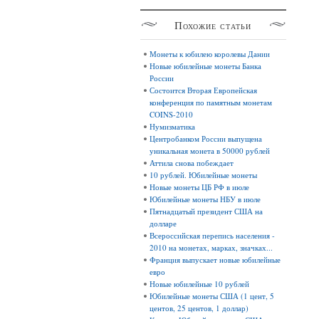
Похожие
статьи
Монеты к юбилею королевы Дании
Новые юбилейные монеты Банка
России
Состоится Вторая Европейская
конференция по памятным монетам
COINS-2010
Нумизматика
Центробанком России выпущена
уникальная монета в 50000 рублей
Аттила снова побеждает
10 рублей. Юбилейные монеты
Новые монеты ЦБ РФ в июле
Юбилейные монеты НБУ в июле
Пятнадцатый президент США на
долларе
Всероссийская перепись населения -
2010 на монетах, марках, значках...
Франция выпускает новые юбилейные
евро
Новые юбилейные 10 рублей
Юбилейные монеты США (1 цент, 5
центов, 25 центов, 1 доллар)