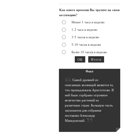
Как много времени Вы тратите на свою
коллекцию?
Менее 1 часа в неделю
1-2 часа в неделю
3-5 часов в неделю
5-10 часов в неделю
Более 10 часов в неделю
Фак
т
С
амой древней из
описанных коллекций является та,
что принадлежала Аристотелю. В
ней было сорбрано огромное
количество растений из
различных стран. Большую часть
экспонатов для собрания
поставлял Александр
Македонский
.