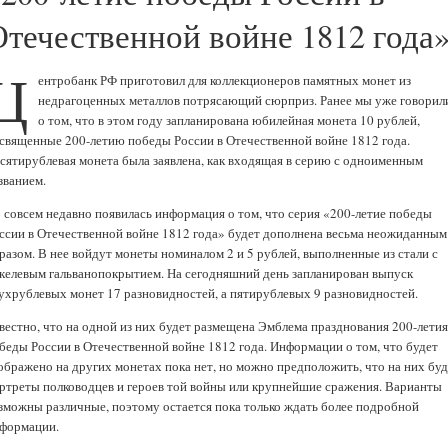
Отечественной войне 1812 года
Ц
ентробанк РФ приготовил для коллекционеров памятных монет из
недрагоценных металлов потрясающий сюрприз. Ранее мы уже говорил
о том, что в этом году запланирована юбилейная монета 10 рублей,
священные 200-летию победы России в Отечественной войне 1812 года.
сятирублевая монета была заявлена, как входящая в серию с одноименным
званием.
 совсем недавно появилась информация о том, что серия «200-летие победы
ссии в Отечественной войне 1812 года» будет дополнена весьма неожиданным
разом. В нее войдут монеты номиналом 2 и 5 рублей, выполненные из стали с
келевым гальванопокрытием. На сегодняшний день запланирован выпуск
ухрублевых монет 17 разновидностей, а пятирублевых 9 разновидностей.
вестно, что на одной из них будет размещена Эмблема празднования 200-летия
беды России в Отечественной войне 1812 года. Информации о том, что будет
ображено на других монетах пока нет, но можно предположить, что на них бу
ртреты полководцев и героев той войны или крупнейшие сражения. Варианты
зможны различные, поэтому остается пока только ждать более подробной
формации.