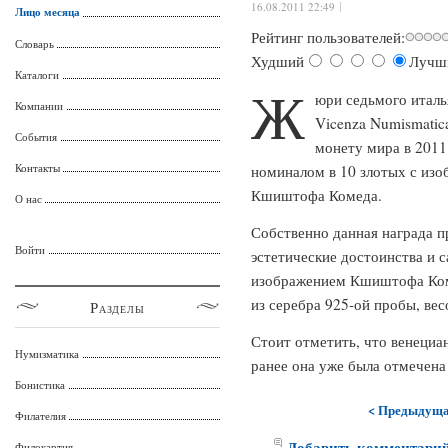
16.08.2011 22:49
Лицо месяца
Рейтинг пользователей:
Словарь
Худший
Лучш
Каталоги
Ж
юри седьмого италья
Компании
Vicenza Numismatic
События
монету мира в 2011
Контакты
номиналом в 10 злотых с из
Кшиштофа Комеда.
О нас
Собственно данная награда п
Войти
эстетические достоинства и с
изображением Кшиштофа Ком
из серебра 925-ой пробы, вес
Разделы
Стоит отметить, что венециан
Нумизматика
ранее она уже была отмечена 
Бонистика
< Предыдущ
Филателия
Добавить комментари
Филокартия