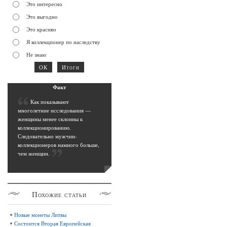
Это интересно
Это выгодно
Это красиво
Я коллекционер по наследству
Не знаю
Фак
т
К
ак показывают
многолетние исследования —
женщины менее склонны к
коллекционированию.
Следовательно мужчин-
коллекционеров намного больше,
чем женщин
.
Похожие
статьи
Новые монеты Литвы
Состоится Вторая Европейская