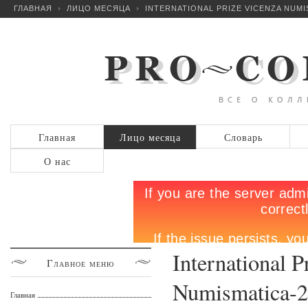
ГЛАВНАЯ
ЛИЦО МЕСЯЦА
INTERNATIONAL PRIZE VICENZA NUMI
Главная
Лицо месяца
Словарь
О нас
International P
Главное
меню
Numismatica-
Главная