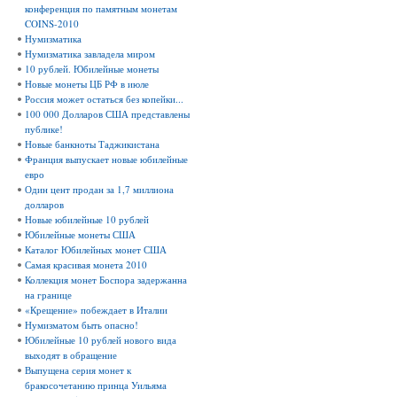
конференция по памятным монетам
COINS-2010
Нумизматика
Нумизматика завладела миром
10 рублей. Юбилейные монеты
Новые монеты ЦБ РФ в июле
Россия может остаться без копейки...
100 000 Долларов США представлены
публике!
Новые банкноты Таджикистана
Франция выпускает новые юбилейные
евро
Один цент продан за 1,7 миллиона
долларов
Новые юбилейные 10 рублей
Юбилейные монеты США
Каталог Юбилейных монет США
Самая красивая монета 2010
Коллекция монет Боспора задержанна
на границе
«Крещение» побеждает в Италии
Нумизматом быть опасно!
Юбилейные 10 рублей нового вида
выходят в обращение
Выпущена серия монет к
бракосочетанию принца Уильяма