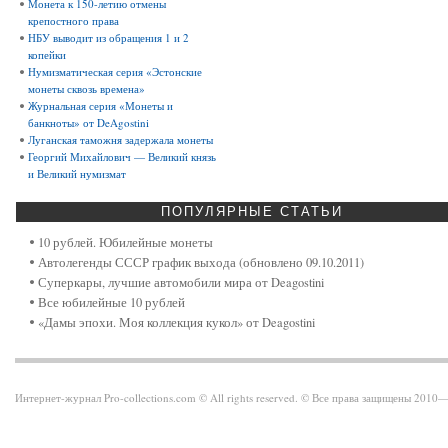
Монета к 150-летию отмены
крепостного права
НБУ выводит из обращения 1 и 2
копейки
Нумизматическая серия «Эстонские
монеты сквозь времена»
Журнальная серия «Монеты и
банкноты» от DeAgostini
Луганская таможня задержала монеты
Георгий Михайлович — Великий князь
и Великий нумизмат
ПОПУЛЯРНЫЕ
СТАТЬИ
10 рублей. Юбилейные монеты
Автолегенды СССР график выхода (обновлено 09.10.2011)
Суперкары, лучшие автомобили мира от Deagostini
Все юбилейные 10 рублей
«Дамы эпохи. Моя коллекция кукол» от Deagostini
Интернет-журнал Pro-collections.com © All rights reserved. © Все права защищены 201