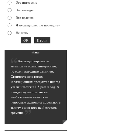
Это интересно
Это выгодно
Это красиво
Я коллекционер по наследству
Не знаю
Фак
т
К
оллекционирование
является не только интересным,
но еще и выгодным занятием.
Стоимость некоторых
коллекционных предметов иногда
увеличивается в 1,5 раза в год. А
иногда случаются совсем
необъяснимые явления —
некоторые экспонаты дорожают в
тысячу раз за короткий отрезок
времени
.