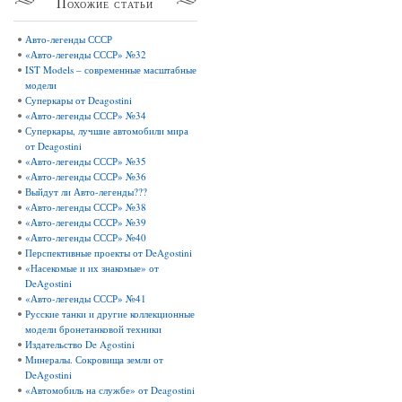
Похожие
статьи
Авто-легенды СССР
«Авто-легенды СССР» №32
IST Models – современные масштабные
модели
Суперкары от Deagostini
«Авто-легенды СССР» №34
Суперкары, лучшие автомобили мира
от Deagostini
«Авто-легенды СССР» №35
«Авто-легенды СССР» №36
Выйдут ли Авто-легенды???
«Авто-легенды СССР» №38
«Авто-легенды СССР» №39
«Авто-легенды СССР» №40
Перспективные проекты от DeAgostini
«Насекомые и их знакомые» от
DeAgostini
«Авто-легенды СССР» №41
Русские танки и другие коллекционные
модели бронетанковой техники
Издательство De Agostini
Минералы. Сокровища земли от
DeAgostini
«Автомобиль на службе» от Deagostini