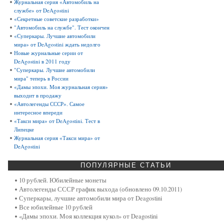
Журнальная серия «Автомобиль на
службе» от DeAgostini
«Секретные советские разработки»
"Автомобиль на службе". Тест окончен
«Суперкары. Лучшие автомобили
мира» от DeAgostini ждать недолго
Новые журнальные серии от
DeAgostini в 2011 году
"Суперкары. Лучшие автомобили
мира" теперь в России
«Дамы эпохи. Моя журнальная серия»
выходит в продажу
«Автолегенды СССР». Самое
интересное впереди
«Такси мира» от DeAgostini. Тест в
Липецке
Журнальная серия «Такси мира» от
DeAgostini
ПОПУЛЯРНЫЕ
СТАТЬИ
10 рублей. Юбилейные монеты
Автолегенды СССР график выхода (обновлено 09.10.2011)
Суперкары, лучшие автомобили мира от Deagostini
Все юбилейные 10 рублей
«Дамы эпохи. Моя коллекция кукол» от Deagostini