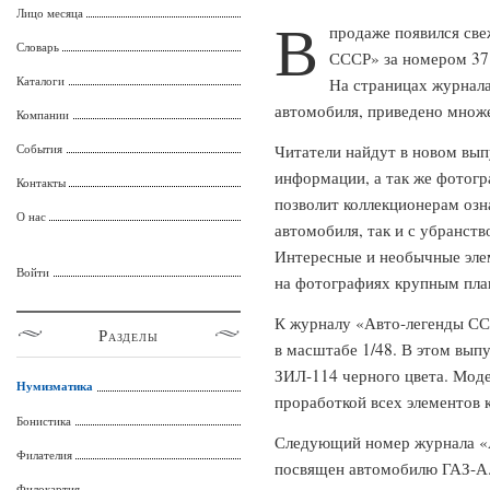
Лицо месяца
В
продаже появился све
Словарь
СССР» за номером 37
Каталоги
На страницах журнала
автомобиля, приведено множе
Компании
События
Читатели найдут в новом вып
информации, а так же фотогр
Контакты
позволит коллекционерам озн
О нас
автомобиля, так и с убранств
Интересные и необычные элем
Войти
на фотографиях крупным пла
К журналу «Авто-легенды СС
Разделы
в масштабе 1/48. В этом вып
ЗИЛ-114 черного цвета. Моде
Нумизматика
проработкой всех элементов к
Бонистика
Следующий номер журнала «
Филателия
посвящен автомобилю ГАЗ-А.
Филокартия