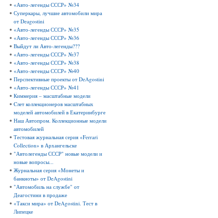
«Авто-легенды СССР» №34
Суперкары, лучшие автомобили мира
от Deagostini
«Авто-легенды СССР» №35
«Авто-легенды СССР» №36
Выйдут ли Авто-легенды???
«Авто-легенды СССР» №37
«Авто-легенды СССР» №38
«Авто-легенды СССР» №40
Перспективные проекты от DeAgostini
«Авто-легенды СССР» №41
Киммерия – масштабные модели
Cлет коллекционеров масштабных
моделей автомобилей в Екатеринбурге
Наш Автопром. Коллекционные модели
автомобилей
Тестовая журнальная серия «Ferrari
Collection» в Архангельске
"Автолегенды СССР" новые модели и
новые вопросы...
Журнальная серия «Монеты и
банкноты» от DeAgostini
"Автомобиль на службе" от
Деагостини в продаже
«Такси мира» от DeAgostini. Тест в
Липецке