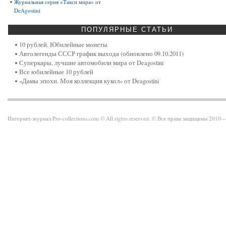
Журнальная серия «Такси мира» от
DeAgostini
ПОПУЛЯРНЫЕ
СТАТЬИ
10 рублей. Юбилейные монеты
Автолегенды СССР график выхода (обновлено 09.10.2011)
Суперкары, лучшие автомобили мира от Deagostini
Все юбилейные 10 рублей
«Дамы эпохи. Моя коллекция кукол» от Deagostini
Интернет-журнал Pro-collections.com © All rights reserved. © Все права защищены 201