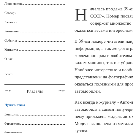
Лицо месяца
Н
ачалась продажа 39-
Словарь
СССР». Номер посвя
Каталоги
содержит множество 
оказаться весьма интересным
Компании
События
В 39-ом номере читатели най
информации, а так же фотогр
Контакты
коллекционерам и любителям 
О нас
видом машины, так и с убран
Наиболее интересные и необы
Войти
представлены на фотография
оказаться полезными для пр
Разделы
автомобилей.
Как всегда к журналу «Авто-
Нумизматика
автомобиля в самом популярн
Бонистика
нему приложена модель авто
Модель выполнена из металла
Филателия
кузова.
Филокартия