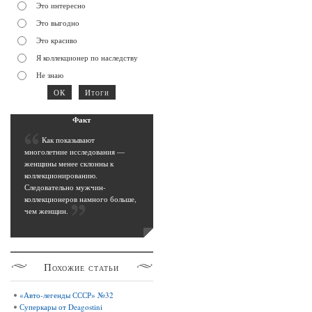
Это интересно
Это выгодно
Это красиво
Я коллекционер по наследству
Не знаю
Фак
т
К
ак показывают
многолетние исследования —
женщины менее склонны к
коллекционированию.
Следовательно мужчин-
коллекционеров намного больше,
чем женщин
.
Похожие
статьи
«Авто-легенды СССР» №32
Суперкары от Deagostini