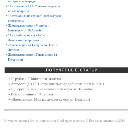
интересное впереди
"Автолегенды СССР" новые модели и
новые вопросы...
"Автомобиль на службе" дата выпуска
определена
Журнальная серия «Монеты и
банкноты» от DeAgostini
"Автомобиль на службе" от
Деагостини в продаже
«Такси мира» от DeAgostini. Тест в
Липецке
Журнальная серия «Такси мира» от
DeAgostini
ПОПУЛЯРНЫЕ
СТАТЬИ
10 рублей. Юбилейные монеты
Автолегенды СССР график выхода (обновлено 09.10.2011)
Суперкары, лучшие автомобили мира от Deagostini
Все юбилейные 10 рублей
«Дамы эпохи. Моя коллекция кукол» от Deagostini
Интернет-журнал Pro-collections.com © All rights reserved. © Все права защищены 201