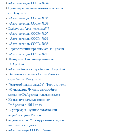
«Авто-легенды СССР» №34
Суперкары, лучшие автомобили мира
от Deagostini
«Авто-легенды СССР» №35
«Авто-легенды СССР» №36
Выйдут ли Авто-легенды???
«Авто-легенды СССР» №37
«Авто-легенды СССР» №38
«Авто-легенды СССР» №39
Перспективные проекты от DeAgostini
«Авто-легенды СССР» №41
Минералы. Сокровища земли от
DeAgostini
«Автомобиль на службе» от Deagostini
Журнальная серия «Автомобиль на
службе» от DeAgostini
"Автомобиль на службе". Тест окончен
«Суперкары. Лучшие автомобили
мира» от DeAgostini ждать недолго
Новые журнальные серии от
DeAgostini в 2011 году
"Суперкары. Лучшие автомобили
мира" теперь в России
«Дамы эпохи. Моя журнальная серия»
выходит в продажу
«Автолегенды СССР». Самое