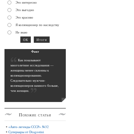
Это интересно
Это выгодно
Это красиво
Я коллекционер по наследству
Не знаю
Фак
т
К
ак показывают
многолетние исследования —
женщины менее склонны к
коллекционированию.
Следовательно мужчин-
коллекционеров намного больше,
чем женщин
.
Похожие
статьи
«Авто-легенды СССР» №32
Суперкары от Deagostini