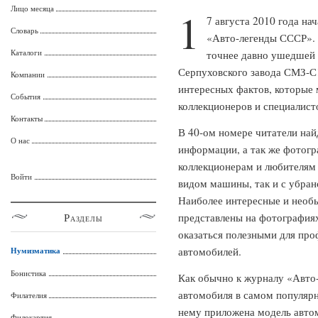
Лицо месяца
1
7 августа 2010 года на
Словарь
«Авто-легенды СССР».
Каталоги
точнее давно ушедшей 
Серпуховского завода СМЗ-С
Компании
интересных фактов, которые 
События
коллекционеров и специалист
Контакты
В 40-ом номере читатели най
О нас
информации, а так же фотогр
коллекционерам и любителям 
Войти
видом машины, так и с убран
Наиболее интересные и необы
Разделы
представлены на фотография
оказаться полезными для пр
автомобилей.
Нумизматика
Бонистика
Как обычно к журналу «Авто
автомобиля в самом популярн
Филателия
нему приложена модель авто
Филокартия