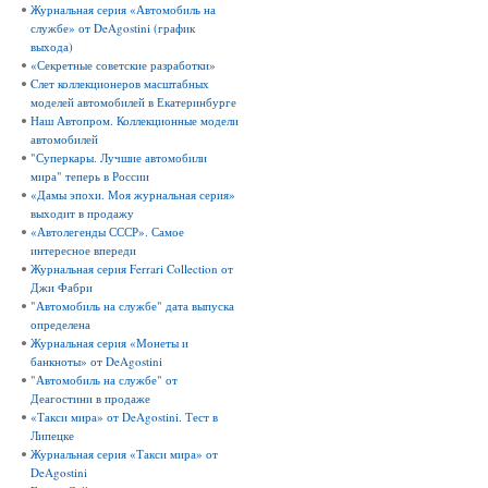
Журнальная серия «Автомобиль на
службе» от DeAgostini (график
выхода)
«Секретные советские разработки»
Cлет коллекционеров масштабных
моделей автомобилей в Екатеринбурге
Наш Автопром. Коллекционные модели
автомобилей
"Суперкары. Лучшие автомобили
мира" теперь в России
«Дамы эпохи. Моя журнальная серия»
выходит в продажу
«Автолегенды СССР». Самое
интересное впереди
Журнальная серия Ferrari Collection от
Джи Фабри
"Автомобиль на службе" дата выпуска
определена
Журнальная серия «Монеты и
банкноты» от DeAgostini
"Автомобиль на службе" от
Деагостини в продаже
«Такси мира» от DeAgostini. Тест в
Липецке
Журнальная серия «Такси мира» от
DeAgostini