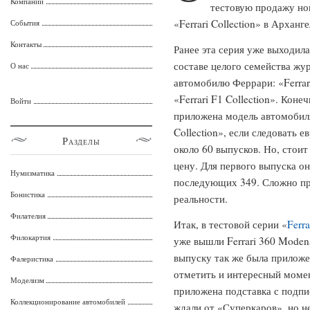
Компании
тестовую продажу но
«Ferrari Collection» в Арханге
События
Контакты
Ранее эта серия уже выходила
составе целого семейства жу
О нас
автомобилю Феррари: «Ferrari 
«Ferrari F1 Collection». Кон
Войти
приложена модель автомобиля 
Collection», если следовать 
Разделы
около 60 выпусков. Но, стои
цену. Для первого выпуска он
Нумизматика
последующих 349. Сложно пре
Бонистика
реальности.
Филателия
Итак, в тестовой серии «
Ferra
Филокартия
уже вышли Ferrari 360 Modena
выпуску так же была приложе
Фалеристика
отметить и интересный момен
Моделизм
приложена подставка с подпи
Коллекционирование автомобилей
ждали от «Суперкаров», но н