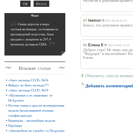
Неужели и девушкам нравятс
Фак
т
#5
leemur
2011-04-06 01:59
C
амая дорогая в мире
Боюсь, что девушкам нравят
частная коллекция, состоявшая из
произведений искусства, была
продана с аукциона за 207,4
миллиона долларов США
.
#6
Елена К
2011-04-08 14:10
Доброе утро! Не знаю, как д
"Феррари" и масштабные! Бол
Елена.
Похожие
статьи
Обновить список комме
«Авто-легенды СССР» №36
Добавить комментари
Выйдут ли Авто-легенды???
«Авто-легенды СССР» №39
«Насекомые и их знакомые» от
DeAgostini
Русские танки и другие коллекционные
модели бронетанковой техники
(график выхода)
Киммерия – масштабные модели
Партворк
«Автомобиль на службе» от Deagostini