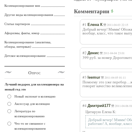
Коллекционирование вин
Комментарии
Другие виды коллекционирования
Статьи партнеров
#1
Елена К
2011-04-03 22:15
Добрый вечер! Мммм! Обожаю 
вообще, класс, что такое вып
Афоризмы, факты, юмор
Коллекционирование (аналитика,
обзоры, интервью)
#2
Денис
2011-04-04 23:01
Детское коллекционирование
399 руб. за номер Дороговато
Опрос
#3
leemur
2011-04-05 01:11
Помоему это уже перебор…жу
Лучший подарок для коллекционера на
говорят качество великолепно
новый год это
Новый экспонат в коллекцию
Аксессуар для коллекции
#4
Дмитрий177
2011-04-06 0
Литература по
Цитирую Елена К:
коллекционированию
Добрый вечер! Мммм! Обож
работаю! А, вообще, класс
Что-то не связанное с
коллекционированием