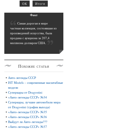
Фак
т
C
амая дорогая в мире
частная коллекция, состоявшая из
произведений искусства, была
продана с аукциона за 207,4
миллиона долларов США
.
Похожие
статьи
Авто-легенды СССР
IST Models – современные масштабные
модели
Суперкары от Deagostini
«Авто-легенды СССР» №34
Суперкары, лучшие автомобили мира
от Deagostini (график выхода)
«Авто-легенды СССР» №35
«Авто-легенды СССР» №36
Выйдут ли Авто-легенды???
«Авто-легенды СССР» №37