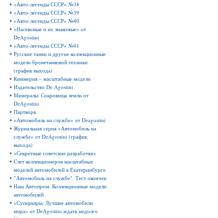
«Авто-легенды СССР» №38
«Авто-легенды СССР» №39
«Авто-легенды СССР» №40
«Насекомые и их знакомые» от
DeAgostini
«Авто-легенды СССР» №41
Русские танки и другие коллекционные
модели бронетанковой техники
(график выхода)
Киммерия – масштабные модели
Издательство De Agostini
Минералы. Сокровища земли от
DeAgostini
Партворк
«Автомобиль на службе» от Deagostini
Журнальная серия «Автомобиль на
службе» от DeAgostini (график
выхода)
«Секретные советские разработки»
Cлет коллекционеров масштабных
моделей автомобилей в Екатеринбурге
"Автомобиль на службе". Тест окончен
Наш Автопром. Коллекционные модели
автомобилей
«Суперкары. Лучшие автомобили
мира» от DeAgostini ждать недолго