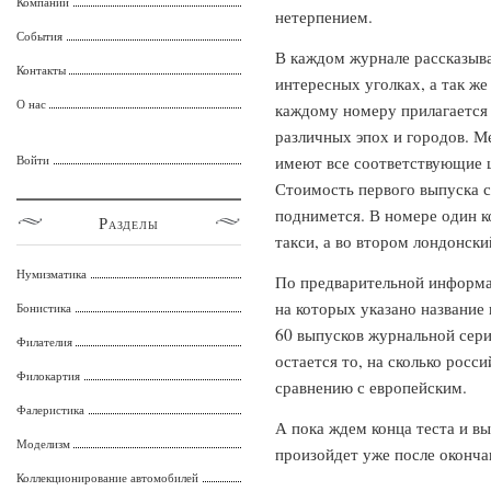
Компании
нетерпением.
События
В каждом журнале рассказыва
Контакты
интересных уголках, а так же
О нас
каждому номеру прилагается 
различных эпох и городов. М
Войти
имеют все соответствующие ц
Стоимость первого выпуска с
поднимется. В номере один к
Разделы
такси, а во втором лондонски
Нумизматика
По предварительной информа
на которых указано название 
Бонистика
60 выпусков журнальной сер
Филателия
остается то, на сколько росс
Филокартия
сравнению с европейским.
Фалеристика
А пока ждем конца теста и вы
Моделизм
произойдет уже после оконч
Коллекционирование автомобилей