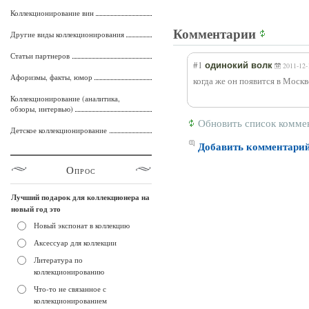
Коллекционирование вин
Комментарии
Другие виды коллекционирования
Статьи партнеров
#1
одинокий волк
2011-12-
Афоризмы, факты, юмор
когда же он появится в Моск
Коллекционирование (аналитика,
обзоры, интервью)
Обновить список комме
Детское коллекционирование
Добавить комментари
Опрос
Лучший подарок для коллекционера на
новый год это
Новый экспонат в коллекцию
Аксессуар для коллекции
Литература по
коллекционированию
Что-то не связанное с
коллекционированием