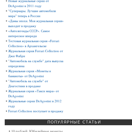
Новые журнальные серии от
DeAgostini в 2011 году
"Суперкары. Лучшие автомобили
мира" теперь в России
«Дамы эпохи. Моя журнальная серия»
выходит в продажу
«Автолегенды СССР». Самое
интересное впереди
Тестовая журнальная серия «Ferrari
Collection» в Архангельске
Журнальная серия Ferrari Collection от
Джи Фабри
"Автомобиль на службе" дата выпуска
определена
Журнальная серия «Монеты и
банкноты» от DeAgostini
"Автомобиль на службе" от
Деагостини в продаже
Журнальная серия «Такси мира» от
DeAgostini
Журнальные серии DeAgostini в 2012
году
Ferrari Collection поступает в продажу
ПОПУЛЯРНЫЕ
СТАТЬИ
10 рублей. Юбилейные монеты