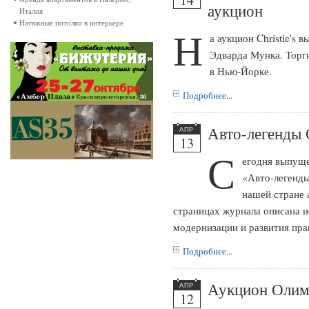
аукцион
Италия
Натяжные потолки в интерьере
Н
а аукцион Christie's 
Эдварда Мунка. Торги
в Нью-Йорке.
Подробнее...
Авто-легенды
АПР
13
С
егодня выпуще
«Авто-легенд
нашей стране
страницах журнала описана и
модернизации и развития пра
Подробнее...
Аукцион Олим
АПР
12