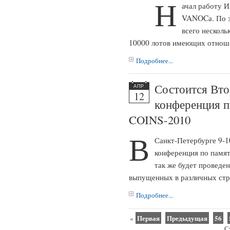
Н
ачал работу 
VANOCа. По з
всего несколь
10000 лотов имеющих отноше
Подробнее...
Состоится Вто
АПР
12
конференция 
COINS-2010
В
Санкт-Петербурге 9-1
конференция по памя
так же будет проведе
выпущенных в различных стр
Подробнее...
Первая
Предыдущая
56
«
С