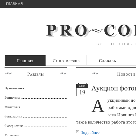
ГЛАВНАЯ
Главная
Лицо месяца
Словарь
Разделы
Новости
Аукцион фото
АПР
Нумизматика
19
А
Бонистика
укционный дом
работами одн
Филателия
века Ирвинга 
Филокартия
такое количество работа этог
Фалеристика
Подробнее...
Моделизм