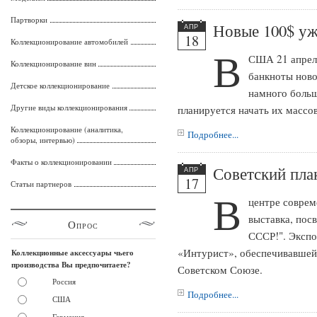
Партворки
Новые 100$ уж
АПР
18
Коллекционирование автомобилей
В
США 21 апреля
Коллекционирование вин
банкноты ново
Детское коллекционирование
намного больш
Другие виды коллекционирования
планируется начать их массо
Коллекционирование (аналитика,
Подробнее...
обзоры, интервью)
Факты о коллекционировании
Советский пла
АПР
17
Статьи партнеров
В
центре соврем
выставка, пос
Опрос
СССР!". Экспо
«Интурист», обеспечивавшей
Коллекционные аксессуары чьего
производства Вы предпочитаете?
Советском Союзе.
Россия
Подробнее...
США
Германия