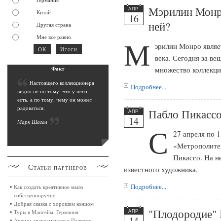
Мэрилин Монро
АПР
Китай
16
ней?
Другая страна
Мне все равно
М
эрилин Монро являе
века. Сегодня за в
Фак
т
множество коллекци
Н
астоящего коллекционера
Подробнее...
видно не по тому, что у него
есть, а по тому, чему он может
радоваться.
Пабло Пикассо
АПР
14
Марк Шага
л
С
27 апреля по 1
«Метрополитен
Пикассо. На н
Статьи
партнеров
известного художника.
Подробнее...
Как создать креативное мыло
собственноручно
Добрая сказка с хорошим концом
"Плодородие" 
Туры в Мангейм, Германия
АПР
14
Аренда апартаментов в Палермо,