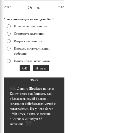
Опрос
Что в коллекции важно для Вас?
Количество экспонатов
Стоимость коллекции
Возраст экспонатов
Процесс систематизации
собрания
Поиск новых экспонатов
Фак
т
Д
еннис Шрейдер попал в
Книгу рекордов Гиннеса, как
обладатель самой большой
коллекции бейсбольных мячей с
автографами. Их у него более
4600 штук, а сама коллекция
оценена в минимум $3
миллиона
.