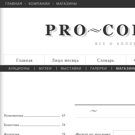
ГЛАВНАЯ
КОМПАНИИ
МАГАЗИНЫ
Главная
Лицо месяца
Словарь
АУКЦИОНЫ
МУЗЕИ
ВЫСТАВКИ
ГАЛЕРЕИ
МАГАЗИН
Нумизматика
45
Бонистика
28
Фильтр по заголовку
Филателия
28