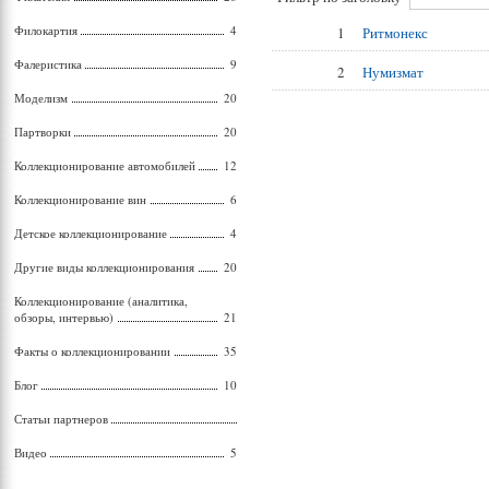
Филокартия
4
1
Ритмонекс
Фалеристика
9
2
Нумизмат
Моделизм
20
Партворки
20
Коллекционирование автомобилей
12
Коллекционирование вин
6
Детское коллекционирование
4
Другие виды коллекционирования
20
Коллекционирование (аналитика,
обзоры, интервью)
21
Факты о коллекционировании
35
Блог
10
Статьи партнеров
Видео
5