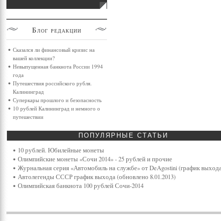
Блог
редакции
Сказался ли финансовый кризис на
вашей коллекции?
Невыпущенная банкнота России 1994
года
Путешествия российского рубля.
Калининград
Суперкары прошлого и безопасность
10 рублей Калининград и немного о
путешествии
ПОПУЛЯРНЫЕ
СТАТЬИ
10 рублей. Юбилейные монеты
Олимпийские монеты «Сочи 2014» - 25 рублей и прочие
Журнальная серия «Автомобиль на службе» от DeAgostini (график выхода
Автолегенды СССР график выхода (обновлено 8.01.2013)
Олимпийская банкнота 100 рублей Сочи-2014