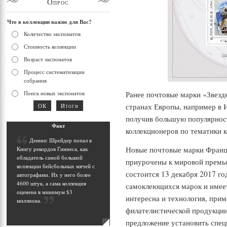
Опрос
Что в коллекции важно для Вас?
Количество экспонатов
Стоимость коллекции
Возраст экспонатов
Процесс систематизации
собрания
Поиск новых экспонатов
Ранее почтовые марки «Звезд
странах Европы, например в 
получив большую популярность
Фак
т
коллекционеров по тематики к
Д
еннис Шрейдер попал в
Новые почтовые марки Франц
Книгу рекордов Гиннеса, как
обладатель самой большой
приурочены к мировой премье
коллекции бейсбольных мячей с
состоится 13 декабря 2017 г
автографами. Их у него более
4600 штук, а сама коллекция
самоклеющихся марок и имее
оценена в минимум $3
интересна и технология, при
миллиона
.
филателистической продукции
предложение установить спец