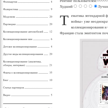
Рейтинг пользователей:
Филокартия
4
Худший
Лучш
Фалеристика
9
Т
ематика легендарной 
Моделизм
20
войны» уже неоднократ
Партворки
20
коллекционирования и 
Коллекционирование автомобилей
12
Франция стала эмитентом по
Коллекционирование вин
6
Детское коллекционирование
4
Другие виды коллекционирования
20
Коллекционирование (аналитика,
обзоры, интервью)
21
Факты о коллекционировании
35
Блог
10
Статьи партнеров
Видео
5