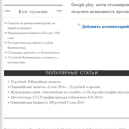
Google play, затем отсканиро
получить возможность просм
Блог
редакции
Сказался ли финансовый кризис на
Добавить комментари
вашей коллекции?
Невыпущенная банкнота России 1994
года
Путешествия российского рубля.
Калининград
Суперкары прошлого и безопасность
10 рублей Калининград и немного о
путешествии
ПОПУЛЯРНЫЕ
СТАТЬИ
10 рублей. Юбилейные монеты
Олимпийские монеты «Сочи 2014» - 25 рублей и прочие
Журнальная серия «Автомобиль на службе» от DeAgostini (график выхода
Автолегенды СССР график выхода (обновлено 8.01.2013)
Олимпийская банкнота 100 рублей Сочи-2014
Интернет-журнал Pro-collections.com © All rights reserved. © Все права защищены 2010