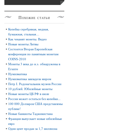
Похожие
статьи
Копейка серебряная, медная,
бумажная, стальная…
Как чеканят монеты. Видео
Новые монеты Литвы
Состоится Вторая Европейская
конференция по памятным монетам
COINS-2010
Монеты 3 века до н.э. обнаружены в
Египте
Нумизматика
Нумизматика завладела миром
Петр I. Родоначальник музеев России
10 рублей. Юбилейные монеты
Новые монеты ЦБ РФ в июле
Россия может остаться без копейки...
100 000 Долларов США представлены
публике!
Новые банкноты Таджикистана
Франция выпускает новые юбилейные
евро
Один цент продан за 1,7 миллиона