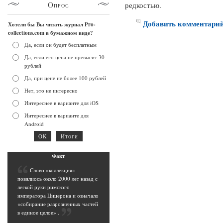
Опрос
редкостью.
Добавить комментари
Хотели бы Вы читать журнал Pro-
collections.com в бумажном виде?
Да, если он будет бесплатным
Да, если его цена не превысит 30
рублей
Да, при цене не более 100 рублей
Нет, это не интересно
Интереснее в варианте для iOS
Интереснее в варианте для
Android
Фак
т
C
лово «коллекция»
повялиось около 2000 лет назад с
легкой руки римского
императора Цицерона и означало
«собирание разрозненных частей
в единое целое»
.