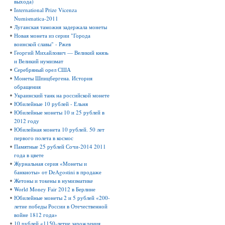
выхода)
International Prize Vicenza
Numismatica-2011
Луганская таможня задержала монеты
Новая монета из серии "Города
воинской славы" - Ржев
Георгий Михайлович — Великий князь
и Великий нумизмат
Серебряный орел США
Монеты Шпицбергена. История
обращения
Украинский танк на российской монете
Юбилейные 10 рублей - Ельня
Юбилейные монеты 10 и 25 рублей в
2012 году
Юбилейная монета 10 рублей. 50 лет
первого полета в космос
Памятные 25 рублей Сочи-2014 2011
года в цвете
Журнальная серия «Монеты и
банкноты» от DeAgostini в продаже
Жетоны и токены в нумизматике
World Money Fair 2012 в Берлине
Юбилейные монеты 2 и 5 рублей «200-
летие победы России в Отечественной
войне 1812 года»
10 рублей «1150-летие зарождения