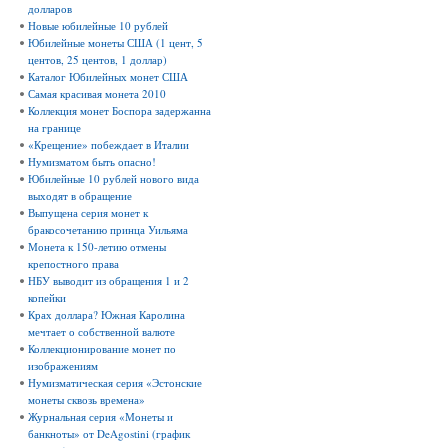
долларов
Новые юбилейные 10 рублей
Юбилейные монеты США (1 цент, 5
центов, 25 центов, 1 доллар)
Каталог Юбилейных монет США
Самая красивая монета 2010
Коллекция монет Боспора задержанна
на границе
«Крещение» побеждает в Италии
Нумизматом быть опасно!
Юбилейные 10 рублей нового вида
выходят в обращение
Выпущена серия монет к
бракосочетанию принца Уильяма
Монета к 150-летию отмены
крепостного права
НБУ выводит из обращения 1 и 2
копейки
Крах доллара? Южная Каролина
мечтает о собственной валюте
Коллекционирование монет по
изображениям
Нумизматическая серия «Эстонские
монеты сквозь времена»
Журнальная серия «Монеты и
банкноты» от DeAgostini (график