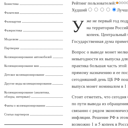
Рейтинг пользователей:
Бонистика
Худший
Лучш
Филателия
У
же не первый год под
Филокартия
на территории Росси
Фалеристика
копеек. Центральный 
Моделизм
Государственная дума примет
Партворки
Вопрос о выводе монет мелки
Коллекционирование автомобилей
невыгодности их выпуска для 
практика большая часть этой
Коллекционирование вин
прямому назначению и ее пос
Детское коллекционирование
сегодняшний день ЦБ РФ пош
Другие виды коллекционирования
выпуск монет номиналом в 1 и
Коллекционирование (аналитика,
Стоит отметить, что сегодня
обзоры, интервью)
по пути вывода из обращения
Факты о коллекционировании
связанно с рядом экономичес
Статьи партнеров
инфляции. Решение РФ в этом
возможно 1 и 5 копеек в Рос