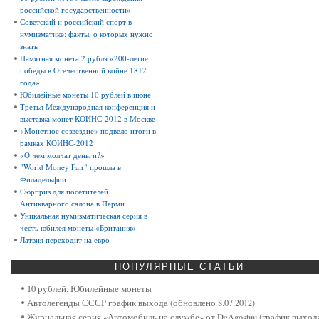
российской государственности»
Советский и российский спорт в
нумизматике: факты, о которых нужно
знать
Памятная монета 2 рубля «200-летие
победы в Отечественной войне 1812
года»
Юбилейные монеты 10 рублей в июне
Третья Международная конференция и
выставка монет КОИНС-2012 в Москве
«Монетное созвездие» подвело итоги в
рамках КОИНС-2012
«О чем молчат деньги?»
"World Money Fair" прошла в
Филадельфии
Сюрприз для посетителей
Антикварного салона в Перми
Уникальная нумизматическая серия в
честь юбилея монеты «Британия»
Латвия переходит на евро
ПОПУЛЯРНЫЕ
СТАТЬИ
10 рублей. Юбилейные монеты
Автолегенды СССР график выхода (обновлено 8.07.2012)
Журнальная серия «Автомобиль на службе» от DeAgostini (график выход